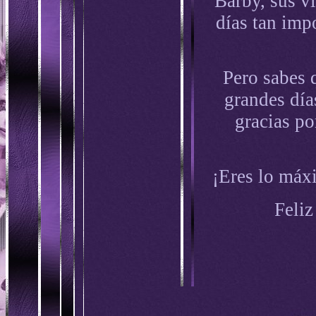
Barby, sus v
días tan impo
Pero sabes 
grandes día
gracias po
¡Eres lo máx
Feliz