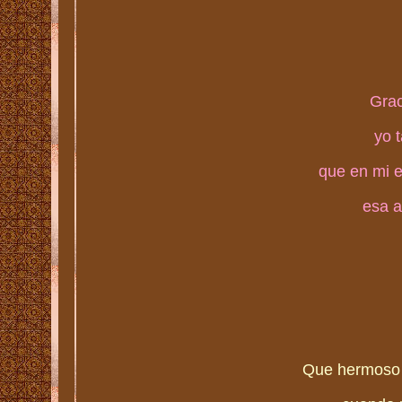
Grac
yo 
que en mi e
esa a
Que hermoso 