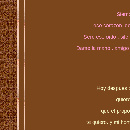
Siemp
ese corazón ,do
Seré ese oído , sile
Dame la mano , amigo q
Hoy después d
quiero
que el propó
te quiero, y mi hom