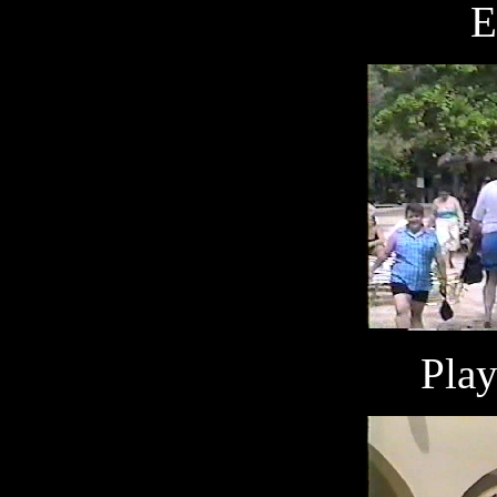
E
Play