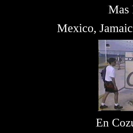
Mas 
Mexico, Jamaica
En Coz