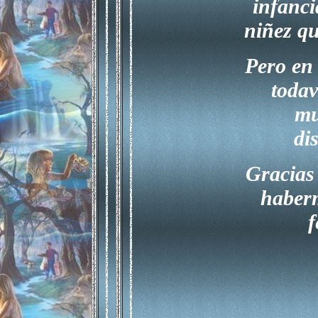
infanci
niñez qu
Pero en 
toda
mu
di
Gracias 
haber
f