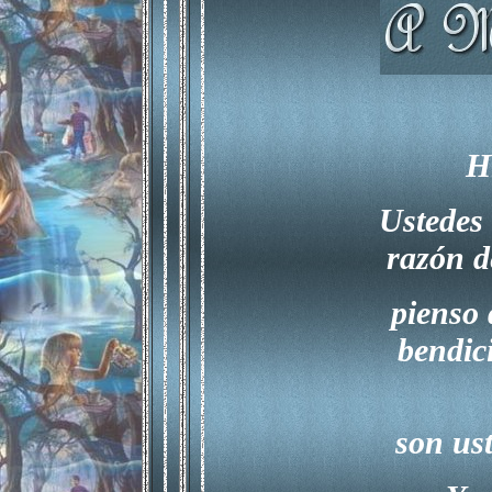
H
U
stedes
razón d
pienso 
bendic
son ust