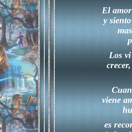
El amor
y siento
mas 
p
Los vi
crecer,
Cuan
viene am
hu
es reco