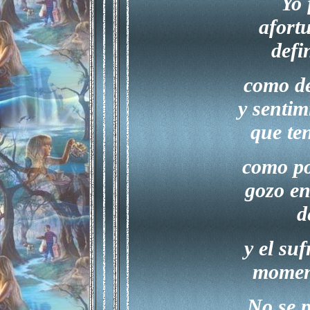
Yo 
afort
defi
como de
y sentim
que te
como po
gozo e
d
y el su
moment
No se 