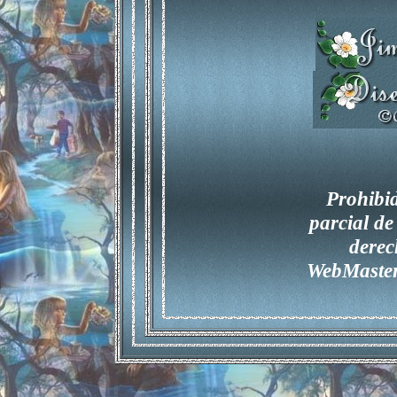
Prohibid
parcial de 
derec
WebMast