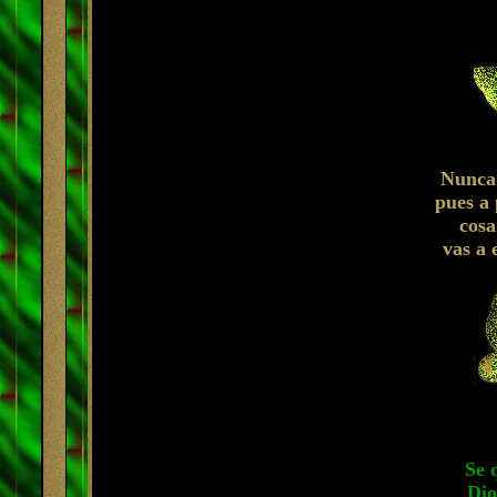
Nunca 
pues a 
cosa
vas a 
Se 
Dio