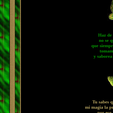
Haz de 
no se q
que siempr
tomame
y saborea 
Tu sabes q
mi magia la pr
por eso 