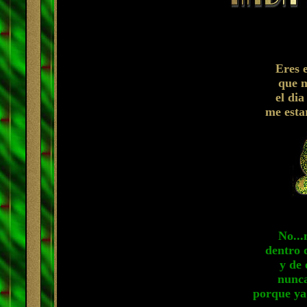
Eres e
que m
el dia
me esta
No...
dentro 
y de 
nunca
porque ya 