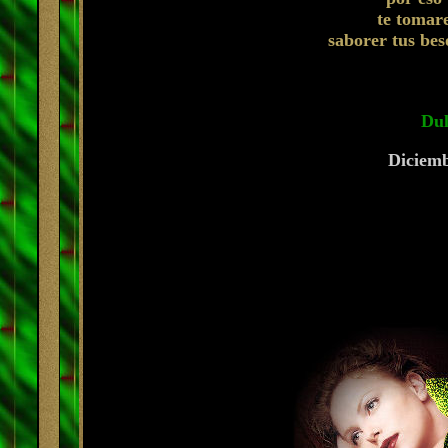
te tomar
saborer tus bes
Dul
Diciemb