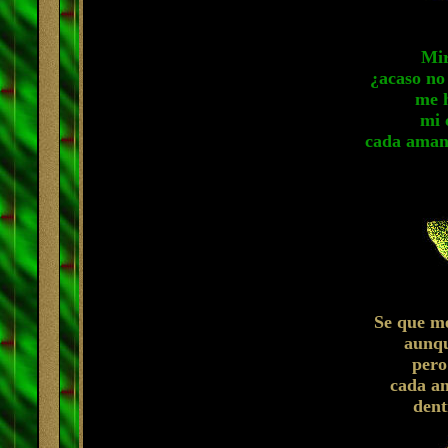
Mir
¿acaso no 
me h
mi 
cada amane
Se que me
aunqu
pero
cada an
dent