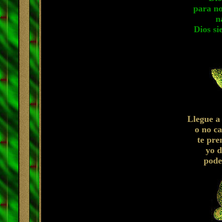
para n
n
Dios si
Llegue a
o no ca
te pre
yo d
pode