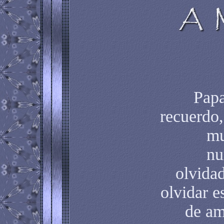
Papa
recuerdo,
mu
nu
olvida
olvidar e
de am