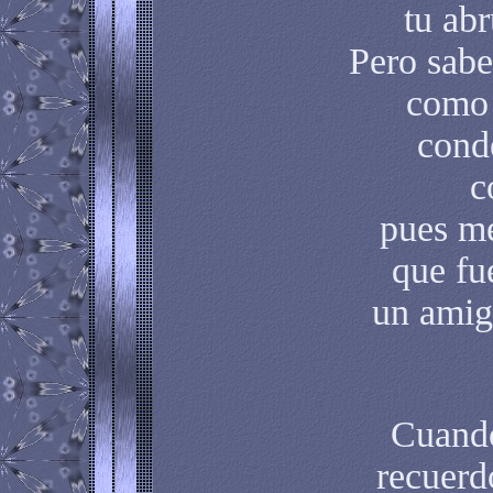
tu abr
Pero sabe
como 
cond
c
pues me
que fu
un amig
Cuando
recuerd